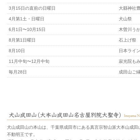
3月15日の直前の日曜日
大縣神社
4月第1土・日曜日
犬山祭
6月1日〜10月15日
木曽川う
8月第1日曜日
石上げ祭
8月10日
日本ライ
11月中旬〜12月中旬
寂光院も
毎月28日
成田山ご
犬山成田山の本山は、千葉県成田市にある真言宗智山派大本山成田
不動明王です。