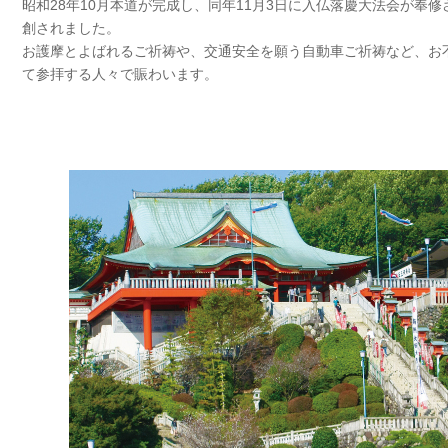
昭和28年10月本道が完成し、同年11月3日に入仏落慶大法会が奉
創されました。
お護摩とよばれるご祈祷や、交通安全を願う自動車ご祈祷など、お
て参拝する人々で賑わいます。