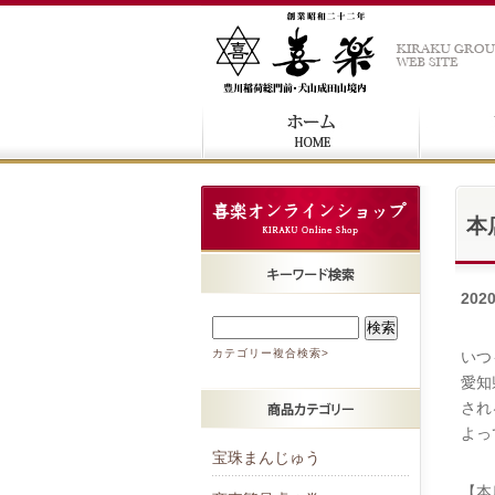
本
202
カテゴリー複合検索>
いつ
愛知
され
よっ
宝珠まんじゅう
【本