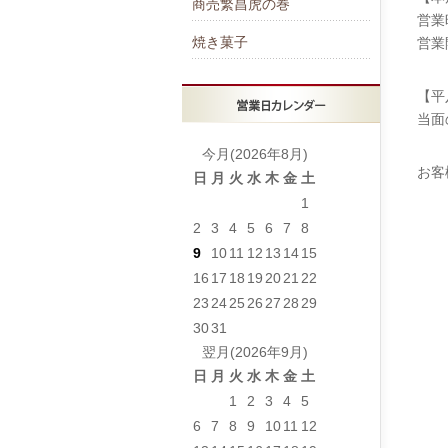
商売繁昌虎の巻
営業
焼き菓子
営業
【平
当面
今月(2026年8月)
お客
日
月
火
水
木
金
土
1
2
3
4
5
6
7
8
9
10
11
12
13
14
15
16
17
18
19
20
21
22
23
24
25
26
27
28
29
30
31
翌月(2026年9月)
日
月
火
水
木
金
土
1
2
3
4
5
6
7
8
9
10
11
12